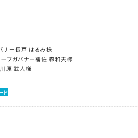
バナー長戸 はるみ様
プガバナー補佐 森和夫様
原 武人様
ード