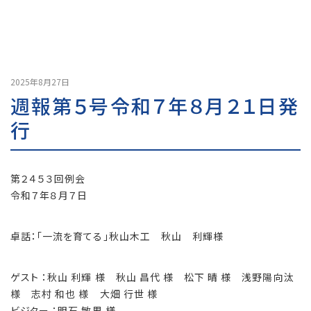
2025年8月27日
週報第５号令和７年８月２１日発
行
第２４５３回例会
令和７年８月７日
卓話：「一流を育てる」秋山木工 秋山 利輝様
ゲスト ：秋山 利輝 様 秋山 昌代 様 松下 晴 様 浅野陽向汰
様 志村 和也 様 大畑 行世 様
ビジター ：明石 敏男 様