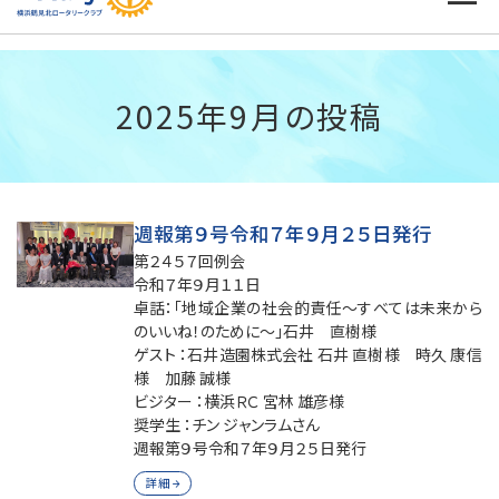
2025年9月の投稿
週報第９号令和７年９月２５日発行
第２４５７回例会
令和７年９月１１日
卓話：「地域企業の社会的責任～すべては未来から
のいいね！のために～」石井 直樹様
ゲスト ：石井造園株式会社 石井 直樹様 時久 康信
様 加藤 誠様
ビジター ：横浜ＲＣ 宮林 雄彦様
奨学生 ：チン ジャンラムさん
週報第９号令和７年９月２５日発行
詳細